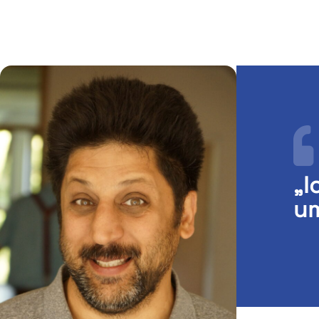
„I
um