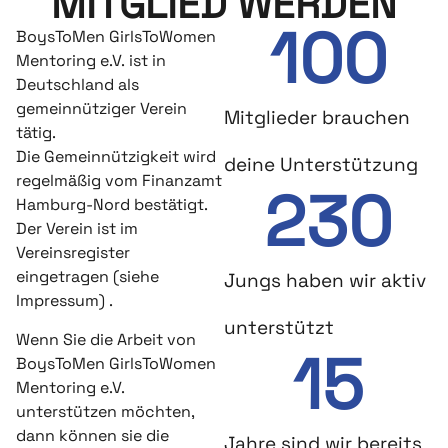
MITGLIED WERDEN
100
BoysToMen GirlsToWomen
Mentoring e.V. ist in
Deutschland als
gemeinnütziger Verein
Mitglieder brauchen
tätig.
Die Gemeinnützigkeit wird
deine Unterstützung
regelmäßig vom Finanzamt
230
Hamburg-Nord bestätigt.
Der Verein ist im
Vereinsregister
eingetragen (siehe
Jungs haben wir aktiv
Impressum) .
unterstützt
Wenn Sie die Arbeit von
15
BoysToMen GirlsToWomen
Mentoring e.V.
unterstützen möchten,
dann können sie die
Jahre sind wir bereits